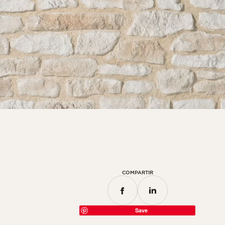
Habitación
Cocina
Cuarto de baño
TODOS LOS ESPACIOS INTERIORES
Por espacio exterior
Frente
Terraza
Piscina
Instalaciones exteriores
COMPARTIR
TODOS LOS ESPACIOS EXTERIORES
Save