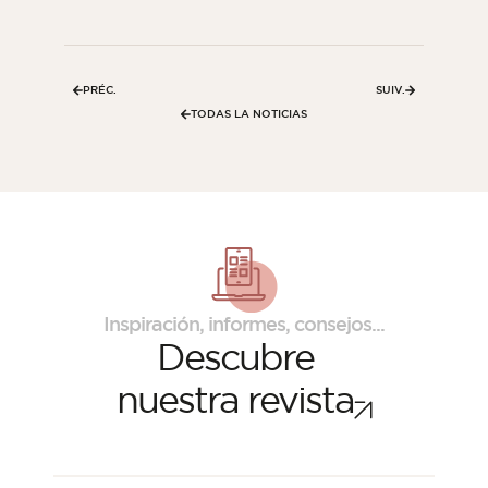
PRÉC.
SUIV.
TODAS LA NOTICIAS
Revista ORSOL
Inspiración, informes, consejos...
Descubre
Inspírese descubriendo la estética y las
texturas de ORSOL.
nuestra revista