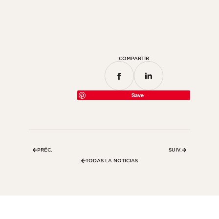
Habitación
Cocina
Cuarto de baño
COMPARTIR
TODOS LOS ESPACIOS INTERIORES
Por espacio exterior
Save
Frente
Terraza
Piscina
PRÉC.
SUIV.
Instalaciones exteriores
TODAS LA NOTICIAS
TODOS LOS ESPACIOS EXTERIORES