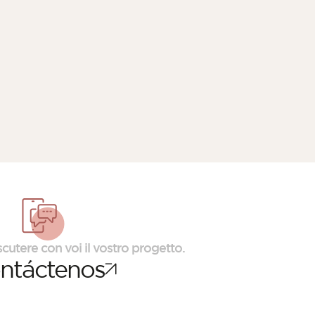
scutere con voi il vostro progetto.
ntáctenos