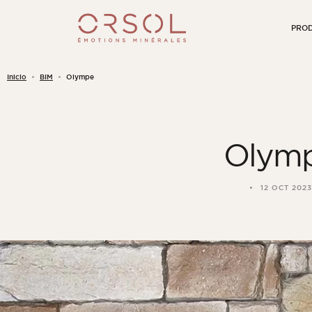
Skip to content
PRO
Inicio
BIM
Olympe
Olym
12 OCT 202