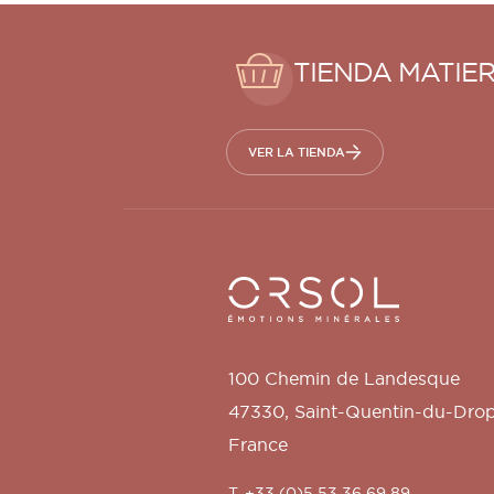
TIENDA MATIE
VER LA TIENDA
Orsol S.A.
100 Chemin de Landesque
47330
,
Saint-Quentin-du-Dro
France
T. +33 (0)5 53 36 69 89