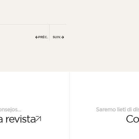
PRÉC.
SUIV.
nsejos...
Saremo lieti di di
 revista
Co