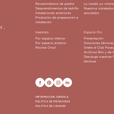
Revestimientos de piedra
Lo instalo yo mism
Desprendimientos de ladrillo
Nuestros instalador
Instalaciones exteriores
asociados
Productos de preparación e
instalación
pt
,
Inspírate
Espacio Pro
Por espacio interior
Presentación
Por espacio exterior
Soluciones técnicas
Revista Orsol
Únete al Club Poseu
Archivos Bim y de t
Descarga nuestras f
técnicas
FACEBOOK
PINTEREST
INSTAGRAM
LINKEDIN
INFORMACIÓN JURÍDICA
POLÍTICA DE PRIVACIDAD
POLÍTICA DE COOKIES