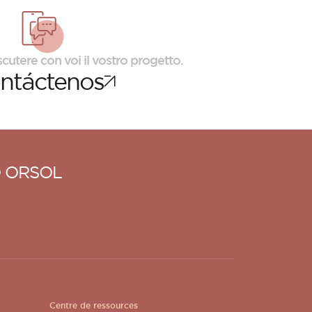
scutere con voi il vostro progetto.
ntáctenos
 ORSOL
Centre de ressources