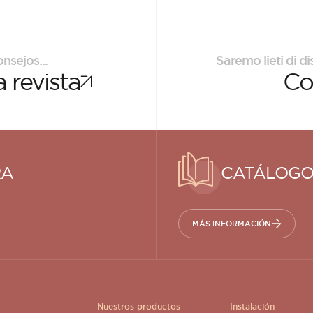
nsejos...
Saremo lieti di di
 revista
Co
RA
CATÁLOGO
MÁS INFORMACIÓN
Nuestros productos
Instalación