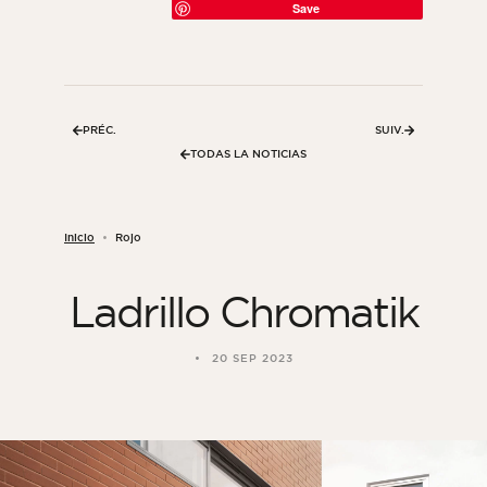
Save
PRÉC.
SUIV.
TODAS LA NOTICIAS
Inicio
Rojo
Ladrillo Chromatik
Revista ORSOL
Inspírese descubriendo la estética y las
20 SEP 2023
texturas de ORSOL.