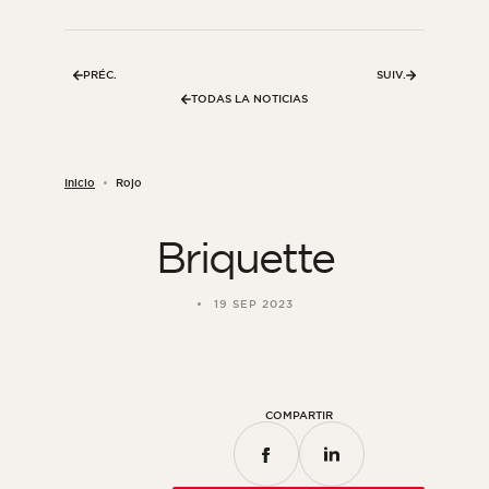
Habitación
Cocina
PRÉC.
SUIV.
Cuarto de baño
TODAS LA NOTICIAS
TODOS LOS ESPACIOS INTERIORES
Inicio
Rojo
Por espacio exterior
Briquette
Frente
Terraza
19 SEP 2023
Piscina
Instalaciones exteriores
TODOS LOS ESPACIOS EXTERIORES
COMPARTIR