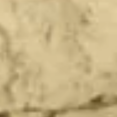
Habitación
Cocina
Cuarto de baño
TODOS LOS ESPACIOS INTERIORES
Por espacio exterior
Frente
Terraza
Piscina
Instalaciones exteriores
TODOS LOS ESPACIOS EXTERIORES