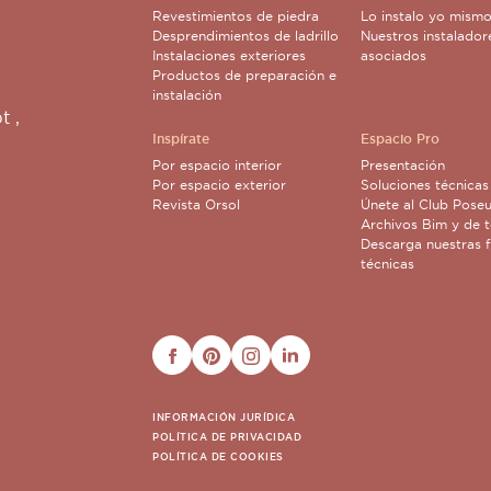
Revestimientos de piedra
Lo instalo yo mism
Desprendimientos de ladrillo
Nuestros instalador
Instalaciones exteriores
asociados
Productos de preparación e
instalación
pt
,
Inspírate
Espacio Pro
Por espacio interior
Presentación
Por espacio exterior
Soluciones técnicas
Revista Orsol
Únete al Club Poseu
Archivos Bim y de t
Descarga nuestras f
técnicas
FACEBOOK
PINTEREST
INSTAGRAM
LINKEDIN
INFORMACIÓN JURÍDICA
POLÍTICA DE PRIVACIDAD
POLÍTICA DE COOKIES