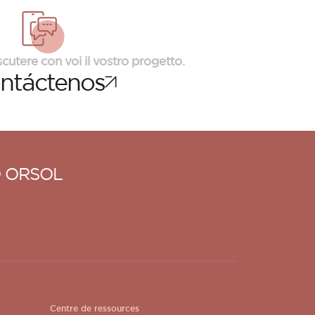
scutere con voi il vostro progetto.
ntáctenos
 ORSOL
Centre de ressources