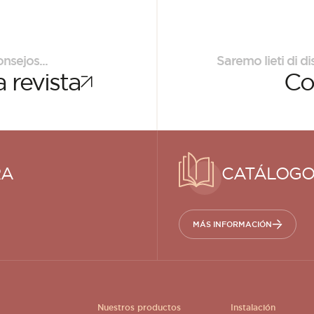
nsejos...
Saremo lieti di di
 revista
Co
RA
CATÁLOGO
MÁS INFORMACIÓN
Nuestros productos
Instalación