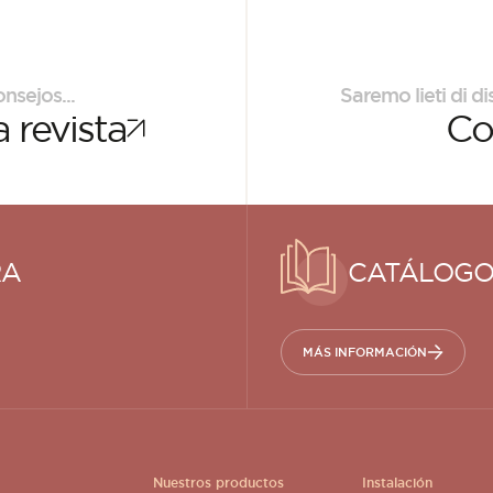
nsejos...
Saremo lieti di di
 revista
Co
RA
CATÁLOGO
MÁS INFORMACIÓN
Nuestros productos
Instalación