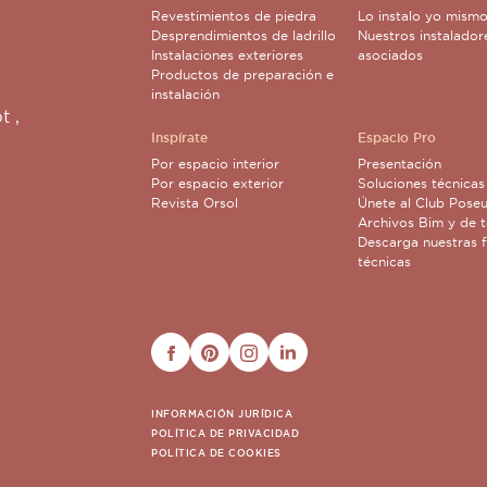
Revestimientos de piedra
Lo instalo yo mism
Desprendimientos de ladrillo
Nuestros instalador
Instalaciones exteriores
asociados
Productos de preparación e
instalación
pt
,
Inspírate
Espacio Pro
Por espacio interior
Presentación
Por espacio exterior
Soluciones técnicas
Revista Orsol
Únete al Club Poseu
Archivos Bim y de t
Descarga nuestras f
técnicas
FACEBOOK
PINTEREST
INSTAGRAM
LINKEDIN
INFORMACIÓN JURÍDICA
POLÍTICA DE PRIVACIDAD
POLÍTICA DE COOKIES