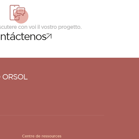
scutere con voi il vostro progetto.
ntáctenos
 ORSOL
Centre de ressources