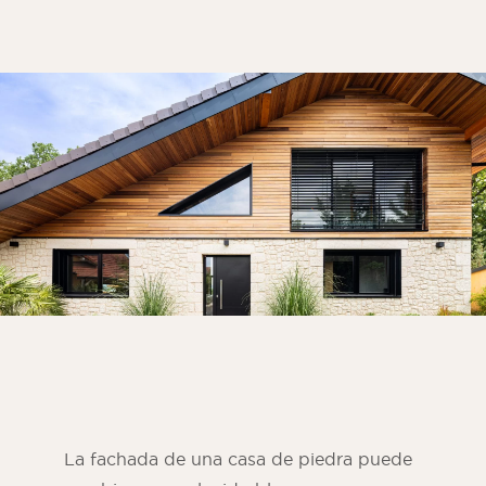
Habitación
Cocina
Cuarto de baño
TODOS LOS ESPACIOS INTERIORES
Por espacio exterior
Frente
Terraza
Piscina
Instalaciones exteriores
TODOS LOS ESPACIOS EXTERIORES
La fachada de una casa de piedra puede