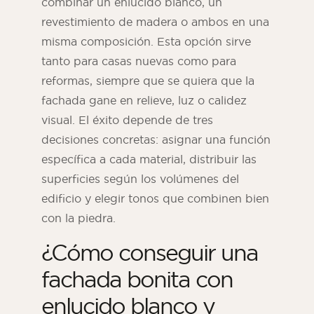
combinar un enlucido blanco, un
revestimiento de madera o ambos en una
misma composición. Esta opción sirve
tanto para casas nuevas como para
reformas, siempre que se quiera que la
fachada gane en relieve, luz o calidez
visual. El éxito depende de tres
decisiones concretas: asignar una función
específica a cada material, distribuir las
superficies según los volúmenes del
edificio y elegir tonos que combinen bien
Revista ORSOL
con la piedra.
Inspírese descubriendo la estética y las
texturas de ORSOL.
¿Cómo conseguir una
fachada bonita con
enlucido blanco y