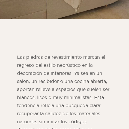
Las piedras de revestimiento marcan el
regreso del estilo neorústico en la
decoración de interiores. Ya sea en un
salón, un recibidor o una cocina abierta,
Revista ORSOL
aportan relieve a espacios que suelen ser
Inspírese descubriendo la estética y las
blancos, lisos o muy minimalistas. Esta
texturas de ORSOL.
tendencia refleja una búsqueda clara:
recuperar la calidez de los materiales
naturales sin imitar los códigos