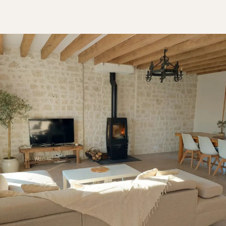
Habitación
Cocina
Cuarto de baño
TODOS LOS ESPACIOS INTERIORES
Por espacio exterior
Frente
Terraza
Piscina
Instalaciones exteriores
TODOS LOS ESPACIOS EXTERIORES